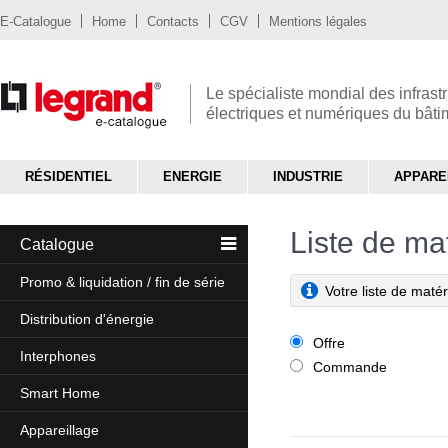
E-Catalogue
Home
Contacts
CGV
Mentions légales
Le spécialiste mondial des infrast
électriques et numériques du bât
RÉSIDENTIEL
ENERGIE
INDUSTRIE
APPARE
Liste de mat
Catalogue
Promo & liquidation / fin de série
Votre liste de matér
Distribution d'énergie
Offre
Interphones
Commande
Smart Home
Appareillage